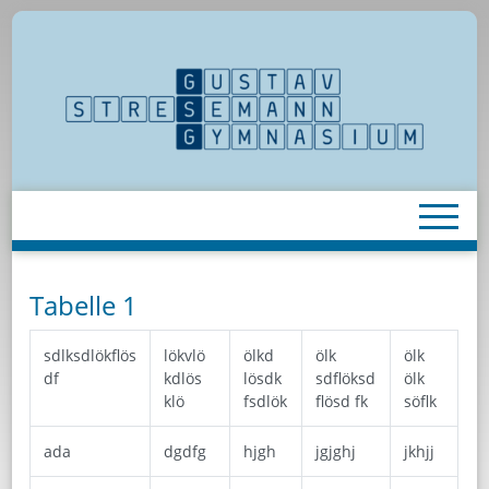
Tabelle 1
sdlksdlökflös
lökvlö
ölkd
ölk
ölk
df
kdlös
lösdk
sdflöksd
ölk
klö
fsdlök
flösd fk
söflk
ada
dgdfg
hjgh
jgjghj
jkhjj