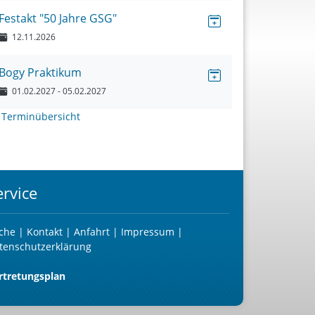
Festakt "50 Jahre GSG"
12.11.2026
Bogy Praktikum
01.02.2027
- 05.02.2027
>
Terminübersicht
ervice
che
|
Kontakt
|
Anfahrt
|
Impressum
|
tenschutzerklärung
rtretungsplan