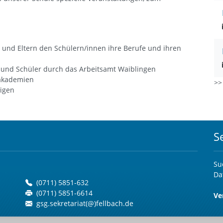
 und Eltern den Schülern/innen ihre Berufe und ihren
n und Schüler durch das Arbeitsamt Waiblingen
fsakademien
>
ligen
S
Su
Da
(0711) 5851-632
(0711) 5851-6614
Ve
gsg.sekretariat(@)fellbach.de