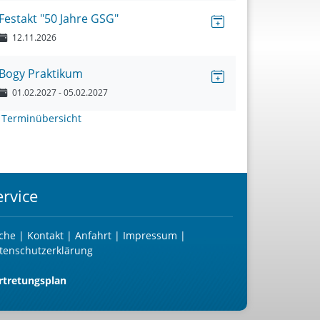
Festakt "50 Jahre GSG"
12.11.2026
Bogy Praktikum
01.02.2027
- 05.02.2027
>
Terminübersicht
ervice
che
|
Kontakt
|
Anfahrt
|
Impressum
|
tenschutzerklärung
rtretungsplan