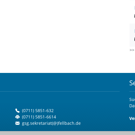
>
S
Su
Da
(0711) 5851-632
(0711) 5851-6614
Ve
gsg.sekretariat(@)fellbach.de